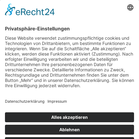
© 2026 Petra Perlenfein Karrieakademie ist eine
eingetragene Marke