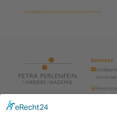
←
Trennungsgespräche wertschätzend führen
Kontakt

info@perle
karrierea

Petra Perl
Karrierea
Heidehofs
70184 Stut