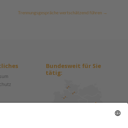
Trennungsgespräche wertschätzend führen
→
liches
Bundesweit für Sie
tätig:
ssum
chutz