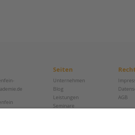
Seiten
Recht
nfein-
Unternehmen
Impre
kademie.de
Blog
Datens
Leistungen
AGB
enfein
Seminare
kademie
Referenzen
traße 21
Bewerbungstipps
tgart
Kontakt