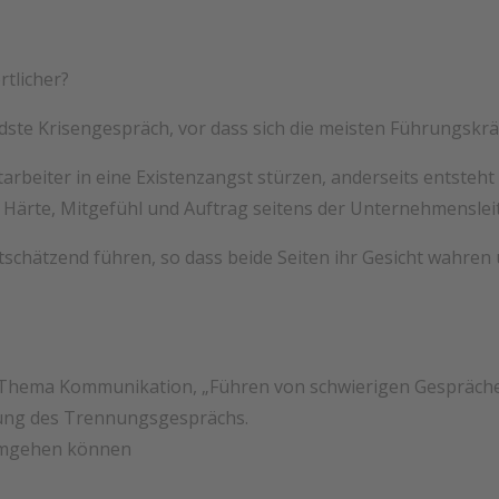
tlicher?
dste Krisengespräch, vor dass sich die meisten Führungskrä
tarbeiter in eine Existenzangst stürzen, anderseits entsteht
 Härte, Mitgefühl und Auftrag seitens der Unternehmensle
schätzend führen, so dass beide Seiten ihr Gesicht wahren 
s Thema Kommunikation, „Führen von schwierigen Gespräc
zung des Trennungsgesprächs.
 umgehen können