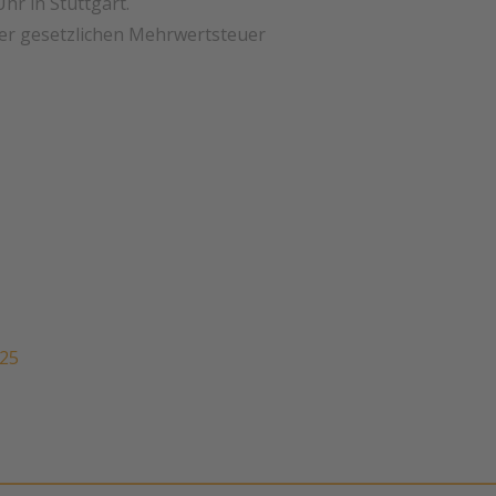
Uhr in Stuttgart.
der gesetzlichen Mehrwertsteuer
025