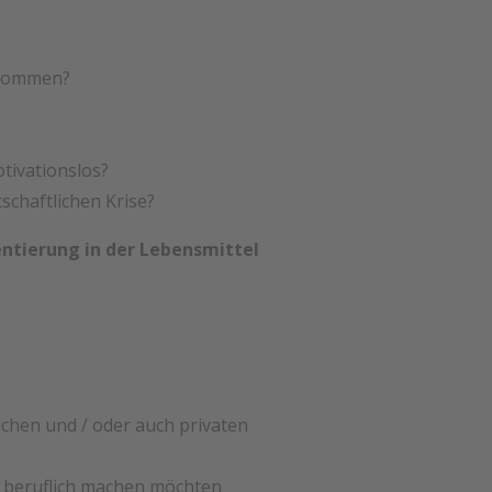
gekommen?
otivationslos?
schaftlichen Krise?
entierung in der Lebensmittel
ichen und / oder auch privaten
s beruflich machen möchten